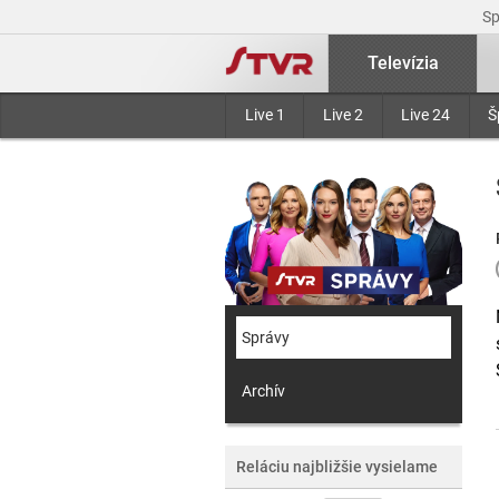
S
Televízia
Live 1
Live 2
Live 24
Š
Správy
Archív
Reláciu najbližšie vysielame