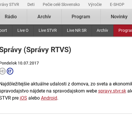
právy STVR
Deti
Pečie celé Slovensko
Výročie
E-SHOP
Rádio
Archív
Program
Novinky
port
Live O
Live STVR
Live NR SR
Archív
Progr
Správy (Správy RTVS)
Pondelok 10.07.2017
Najdôležitejšie aktuálne udalosti z domova, zo sveta a ekonomiky
spravodajstvo nájdete na spravodajskom webe
spravy.stvr.sk
al
STVR pre
iOS
alebo
Android
.