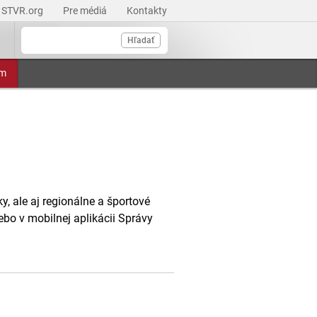
STVR.org
Pre médiá
Kontakty
Hľadať
am
, ale aj regionálne a športové
ebo v mobilnej aplikácii Správy