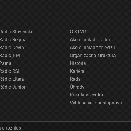
Rádio Slovensko
O STVR
Rádio Regina
Ako si naladiť rádiá
Rádio Devín
Ako si naladiť televíziu
Rádio_FM
Organizačná štruktúra
Patria
História
Rádio RSI
Kariéra
Rádio Litera
Rada
Rádio Junior
Úhrady
Kreatívne centrá
Vyhlásenie o prístupnosti
 a rozhlas