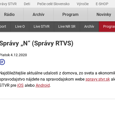
právy STVR
Deti
Pečie celé Slovensko
Výročie
E-SHOP
Rádio
Archív
Program
Novinky
port
Live O
Live STVR
Live NR SR
Archív
Progr
Správy „N“ (Správy RTVS)
Piatok 4.12.2020
Najdôležitejšie aktuálne udalosti z domova, zo sveta a ekonomiky
spravodajstvo nájdete na spravodajskom webe
spravy.stvr.sk
al
STVR pre
iOS
alebo
Android
.