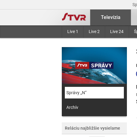
S
Televízia
Live 1
Live 2
Live 24
Š
Správy „N“
Archív
Reláciu najbližšie vysielame