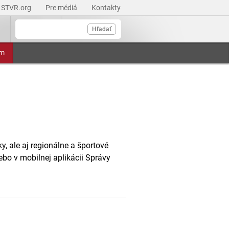
STVR.org
Pre médiá
Kontakty
Hľadať
am
, ale aj regionálne a športové
ebo v mobilnej aplikácii Správy