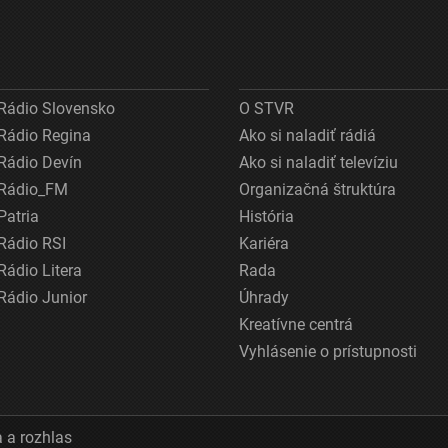
Rádio Slovensko
O STVR
Rádio Regina
Ako si naladiť rádiá
Rádio Devín
Ako si naladiť televíziu
Rádio_FM
Organizačná štruktúra
Patria
História
Rádio RSI
Kariéra
Rádio Litera
Rada
Rádio Junior
Úhrady
Kreatívne centrá
Vyhlásenie o prístupnosti
 a rozhlas