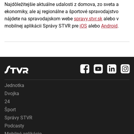
Najdôležitejšie aktuálne udalosti z domova, zo sveta a
ekonomiky, ale aj regionálne a športové spravodajstvo
nájdete na spravodajskom webe
spravy.stvr.sk
alebo v
mobilnej aplikácii Správy STVR pre
iOS
alebo
Android
.
Jednotka
Dvojka
24
Šport
Správy STVR
Podcasty
Mobilné aplikácie