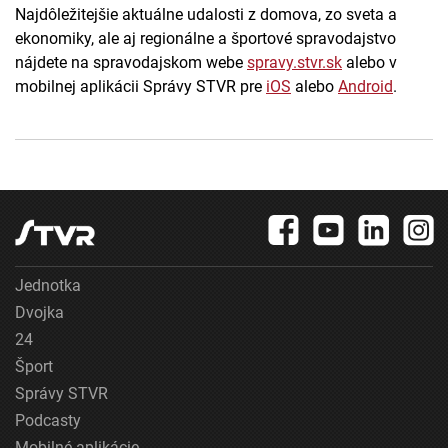
Najdôležitejšie aktuálne udalosti z domova, zo sveta a
ekonomiky, ale aj regionálne a športové spravodajstvo
nájdete na spravodajskom webe
spravy.stvr.sk
alebo v
mobilnej aplikácii Správy STVR pre
iOS
alebo
Android
.
Jednotka
Dvojka
24
Šport
Správy STVR
Podcasty
Mobilné aplikácie