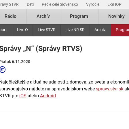
právy STVR
Deti
Pečie celé Slovensko
Výročie
E-SHOP
Rádio
Archív
Program
Novinky
port
Live O
Live STVR
Live NR SR
Archív
Progr
Správy „N“ (Správy RTVS)
Piatok 6.11.2020
Najdôležitejšie aktuálne udalosti z domova, zo sveta a ekonomiky
spravodajstvo nájdete na spravodajskom webe
spravy.stvr.sk
al
STVR pre
iOS
alebo
Android
.