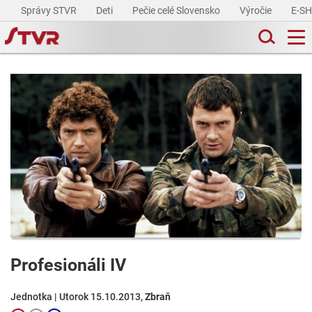
Správy STVR
Deti
Pečie celé Slovensko
Výročie
E-S
Profesionáli IV
Jednotka | Utorok 15.10.2013,
Zbraň