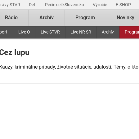
právy STVR
Deti
Pečie celé Slovensko
Výročie
E-SHOP
Rádio
Archív
Program
Novinky
port
Live O
Live STVR
Live NR SR
Archív
Progr
Cez lupu
Kauzy, kriminálne prípady, životné situácie, udalosti. Témy, o kto