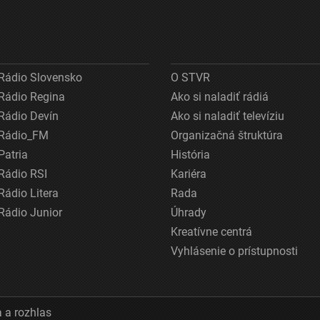
Rádio Slovensko
O STVR
Rádio Regina
Ako si naladiť rádiá
Rádio Devín
Ako si naladiť televíziu
Rádio_FM
Organizačná štruktúra
Patria
História
Rádio RSI
Kariéra
Rádio Litera
Rada
Rádio Junior
Úhrady
Kreatívne centrá
Vyhlásenie o prístupnosti
 a rozhlas