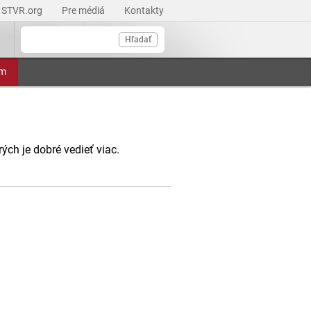
STVR.org
Pre médiá
Kontakty
Hľadať
am
rých je dobré vedieť viac.