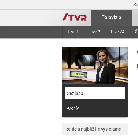
S
Televízia
Live 1
Live 2
Live 24
Š
Cez lupu
Archív
Reláciu najbližšie vysielame