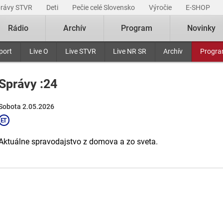
právy STVR
Deti
Pečie celé Slovensko
Výročie
E-SHOP
Rádio
Archív
Program
Novinky
port
Live O
Live STVR
Live NR SR
Archív
Progr
Správy :24
Sobota 2.05.2026
Aktuálne spravodajstvo z domova a zo sveta.