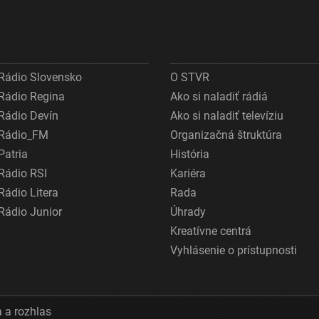
Rádio Slovensko
O STVR
Rádio Regina
Ako si naladiť rádiá
Rádio Devín
Ako si naladiť televíziu
Rádio_FM
Organizačná štruktúra
Patria
História
Rádio RSI
Kariéra
Rádio Litera
Rada
Rádio Junior
Úhrady
Kreatívne centrá
Vyhlásenie o prístupnosti
 a rozhlas