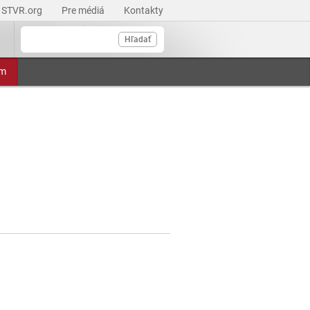
STVR.org
Pre médiá
Kontakty
Hľadať
am