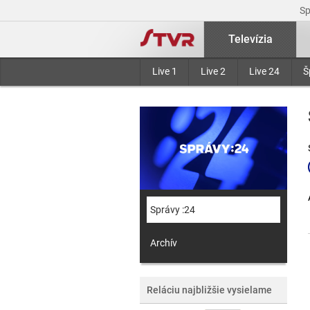
S
Televízia
Live 1
Live 2
Live 24
Š
Správy :24
Archív
Reláciu najbližšie vysielame