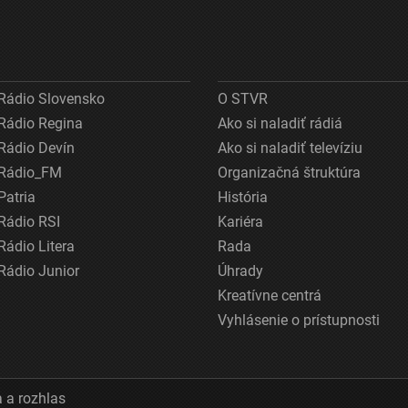
Rádio Slovensko
O STVR
Rádio Regina
Ako si naladiť rádiá
Rádio Devín
Ako si naladiť televíziu
Rádio_FM
Organizačná štruktúra
Patria
História
Rádio RSI
Kariéra
Rádio Litera
Rada
Rádio Junior
Úhrady
Kreatívne centrá
Vyhlásenie o prístupnosti
 a rozhlas