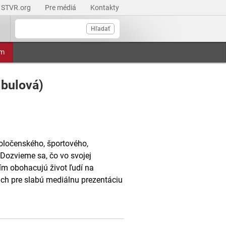
STVR.org
Pre médiá
Kontakty
Hľadať
am
bulová)
oločenského, športového,
 Dozvieme sa, čo vo svojej
čím obohacujú život ľudí na
ch pre slabú mediálnu prezentáciu