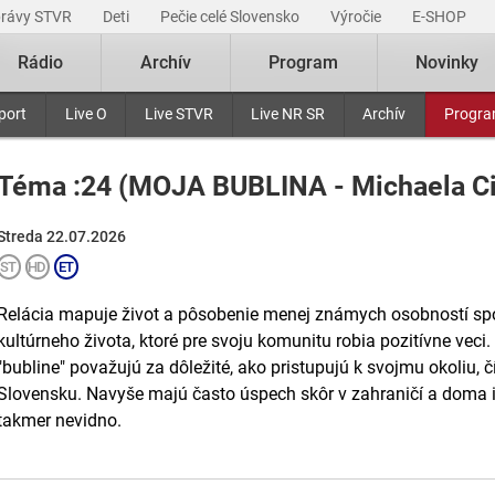
právy STVR
Deti
Pečie celé Slovensko
Výročie
E-SHOP
Rádio
Archív
Program
Novinky
port
Live O
Live STVR
Live NR SR
Archív
Progr
Téma :24 (MOJA BUBLINA - Michaela Ci
Streda 22.07.2026
Relácia mapuje život a pôsobenie menej známych osobností sp
kultúrneho života, ktoré pre svoju komunitu robia pozitívne veci.
"bubline" považujú za dôležité, ako pristupujú k svojmu okoliu, 
Slovensku. Navyše majú často úspech skôr v zahraničí a doma i
takmer nevidno.