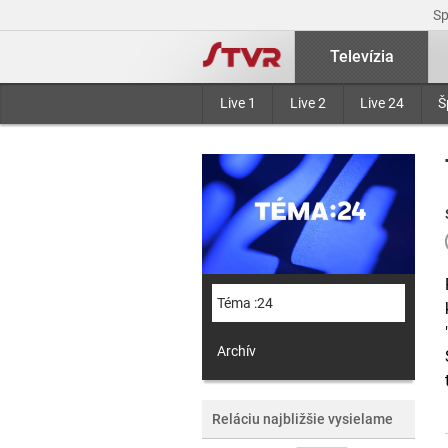
S
Televízia
Live 1
Live 2
Live 24
Š
Téma :24
Archív
Reláciu najbližšie vysielame