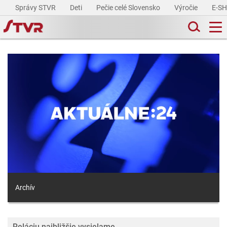
Správy STVR
Deti
Pečie celé Slovensko
Výročie
E-S
Archív
Reláciu najbližšie vysielame