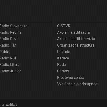
Rádio Slovensko
O STVR
Rádio Regina
Ako si naladiť rádiá
Rádio Devín
Ako si naladiť televíziu
Rádio_FM
Organizačná štruktúra
Patria
História
Rádio RSI
Kariéra
Rádio Litera
Rada
Rádio Junior
Úhrady
Kreatívne centrá
Vyhlásenie o prístupnosti
 a rozhlas