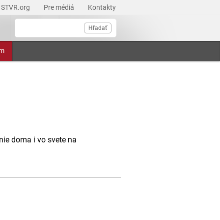
STVR.org
Pre médiá
Kontakty
Hľadať
am
anie doma i vo svete na