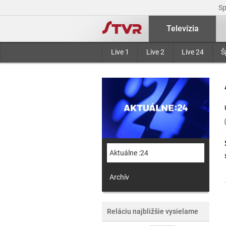
S
Televízia
Live 1
Live 2
Live 24
Š
Aktuálne :24
Archív
Reláciu najbližšie vysielame