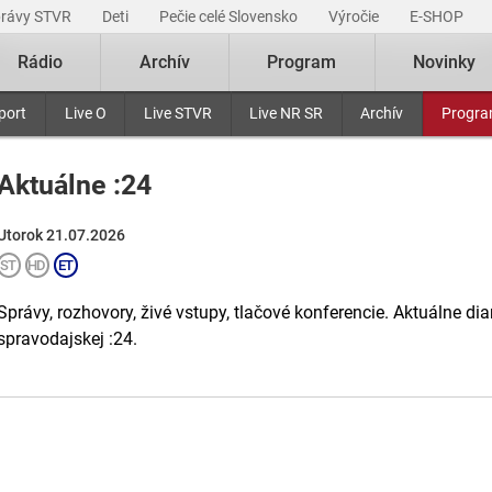
právy STVR
Deti
Pečie celé Slovensko
Výročie
E-SHOP
Rádio
Archív
Program
Novinky
port
Live O
Live STVR
Live NR SR
Archív
Progr
Aktuálne :24
Utorok 21.07.2026
Správy, rozhovory, živé vstupy, tlačové konferencie. Aktuálne di
spravodajskej :24.