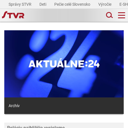
Správy STVR
Deti
Pečie celé Slovensko
Výročie
E-S
Archív
Reláciu najbližšie vysielame