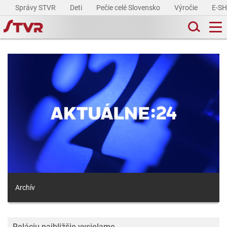
Správy STVR
Deti
Pečie celé Slovensko
Výročie
E-S
Archív
Reláciu najbližšie vysielame