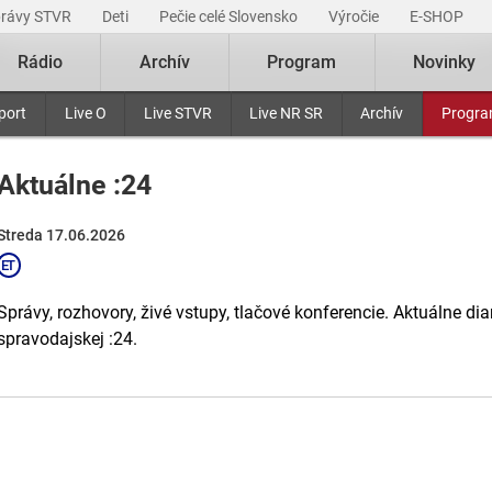
právy STVR
Deti
Pečie celé Slovensko
Výročie
E-SHOP
Rádio
Archív
Program
Novinky
port
Live O
Live STVR
Live NR SR
Archív
Progr
Aktuálne :24
Streda 17.06.2026
Správy, rozhovory, živé vstupy, tlačové konferencie. Aktuálne di
spravodajskej :24.