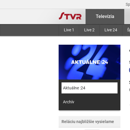
S
Televízia
Live 1
Live 2
Live 24
Š
Aktuálne :24
Archív
Reláciu najbližšie vysielame