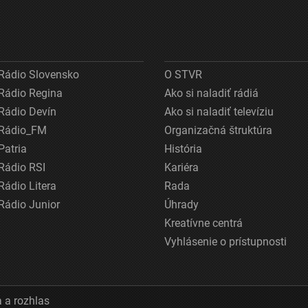
Rádio Slovensko
O STVR
Rádio Regina
Ako si naladiť rádiá
Rádio Devín
Ako si naladiť televíziu
Rádio_FM
Organizačná štruktúra
Patria
História
Rádio RSI
Kariéra
Rádio Litera
Rada
Rádio Junior
Úhrady
Kreatívne centrá
Vyhlásenie o prístupnosti
 a rozhlas