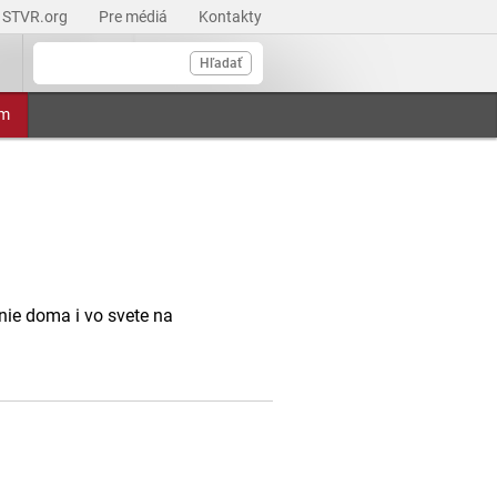
STVR.org
Pre médiá
Kontakty
Hľadať
am
anie doma i vo svete na