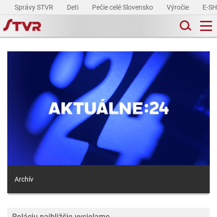
Správy STVR
Deti
Pečie celé Slovensko
Výročie
E-S
Archív
Reláciu najbližšie vysielame