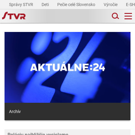
Správy STVR
Deti
Pečie celé Slovensko
Výročie
E-S
Archív
Reláciu najbližšie vysielame