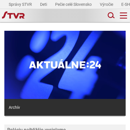
Správy STVR
Deti
Pečie celé Slovensko
Výročie
E-S
Archív
Reláciu najbližšie vysielame