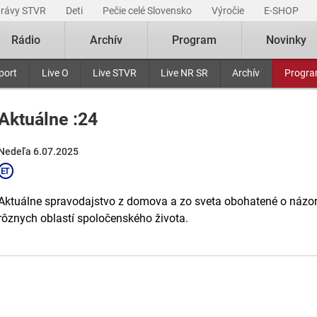
právy STVR
Deti
Pečie celé Slovensko
Výročie
E-SHOP
Rádio
Archív
Program
Novinky
port
Live O
Live STVR
Live NR SR
Archív
Progr
Aktuálne :24
Nedeľa 6.07.2025
Aktuálne spravodajstvo z domova a zo sveta obohatené o názory
rôznych oblastí spoločenského života.