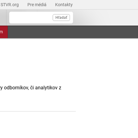
STVR.org
Pre médiá
Kontakty
Hľadať
am
 odborníkov, či analytikov z