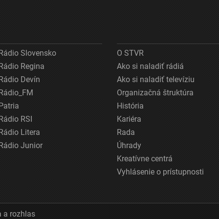
Rádio Slovensko
O STVR
Rádio Regina
Ako si naladiť rádiá
Rádio Devín
Ako si naladiť televíziu
Rádio_FM
Organizačná štruktúra
Patria
História
Rádio RSI
Kariéra
Rádio Litera
Rada
Rádio Junior
Úhrady
Kreatívne centrá
Vyhlásenie o prístupnosti
 a rozhlas