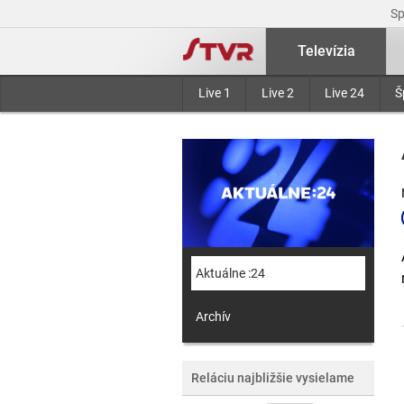
S
Televízia
Live 1
Live 2
Live 24
Š
Aktuálne :24
Archív
Reláciu najbližšie vysielame