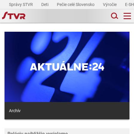
Správy STVR
Deti
Pečie celé Slovensko
Výročie
E-S
Archív
Reláciu najbližšie vysielame