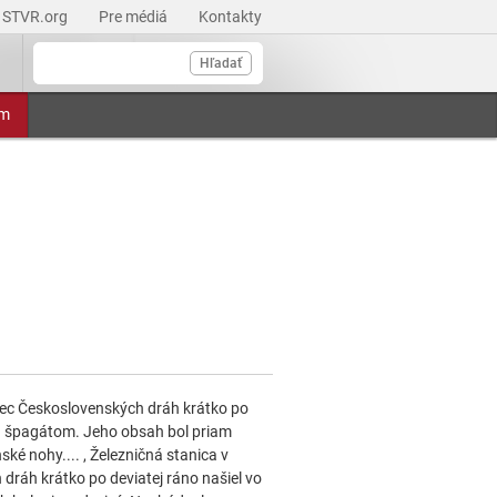
STVR.org
Pre médiá
Kontakty
Hľadať
am
anec Československých dráh krátko po
m a špagátom. Jeho obsah bol priam
ké nohy.... , Železničná stanica v
dráh krátko po deviatej ráno našiel vo