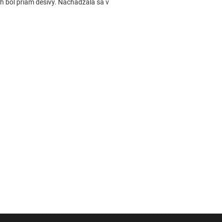
h bol priam desivý. Nachádzala sa v