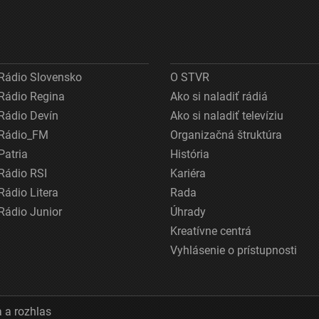
Rádio Slovensko
O STVR
Rádio Regina
Ako si naladiť rádiá
Rádio Devín
Ako si naladiť televíziu
Rádio_FM
Organizačná štruktúra
Patria
História
Rádio RSI
Kariéra
Rádio Litera
Rada
Rádio Junior
Úhrady
Kreatívne centrá
Vyhlásenie o prístupnosti
 a rozhlas