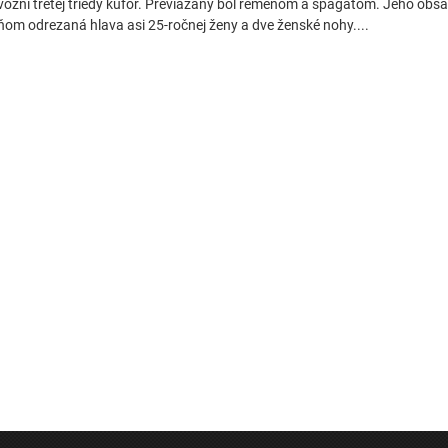
vozni tretej triedy kufor. Previazaný bol remeňom a špagátom. Jeho obsa
ňom odrezaná hlava asi 25-ročnej ženy a dve ženské nohy....