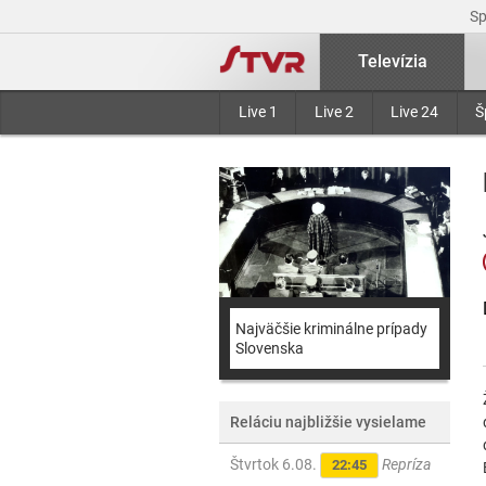
S
Televízia
Live 1
Live 2
Live 24
Š
Najväčšie kriminálne prípady
Slovenska
Reláciu najbližšie vysielame
Štvrtok 6.08.
Repríza
22:45