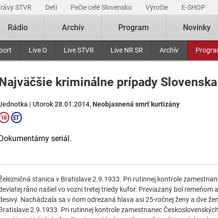
právy STVR
Deti
Pečie celé Slovensko
Výročie
E-SHOP
Rádio
Archív
Program
Novinky
port
Live O
Live STVR
Live NR SR
Archív
Progr
Najväčšie kriminálne prípady Slovenska
Jednotka | Utorok 28.01.2014,
Neobjasnená smrť kurtizány
Dokumentárny seriál.
Železničná stanica v Bratislave 2.9.1933. Pri rutinnej kontrole zamestn
deviatej ráno našiel vo vozni tretej triedy kufor. Previazaný bol remeňo
desivý. Nachádzala sa v ňom odrezaná hlava asi 25-ročnej ženy a dve žens
Bratislave 2.9.1933. Pri rutinnej kontrole zamestnanec Československých 