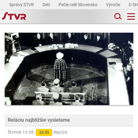
Správy STVR
Deti
Pečie celé Slovensko
Výročie
E-S
Reláciu najbližšie vysielame
Štvrtok 13.08.
Repríza
22:55