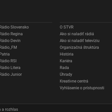
Rádio Slovensko
O STVR
Rádio Regina
Ako si naladiť rádiá
Rádio Devín
Ako si naladiť televíziu
Rádio_FM
Organizačná štruktúra
Patria
História
Rádio RSI
Kariéra
Rádio Litera
Rada
Rádio Junior
Úhrady
Kreatívne centrá
Vyhlásenie o prístupnosti
 a rozhlas