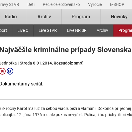
právy STVR
Deti
Pečie celé Slovensko
Výročie
E-SHOP
Rádio
Archív
Program
Novinky
port
Live O
Live STVR
Live NR SR
Archív
Progr
Najväčšie kriminálne prípady Slovenska
Jednotka | Streda 8.01.2014,
Rozsudok: smrť
Dokumentárny seriál.
33- ročný Karol mal už za sebou viac lúpeží a vlámaní. Dokonca pri jednej 
policajta. 12. júna 1976 mu ale pokus nevyšiel. Policajti ho prichytili pri vl