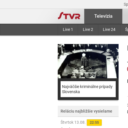
S
Televízia
Live 1
Live 2
Live 24
Š
Najväčšie kriminálne prípady
Slovenska
Reláciu najbližšie vysielame
Štvrtok 13.08.
22:55