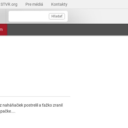
STVR.org
Pre médiá
Kontakty
Hľadať
am
z naháňačiek postrelil a ťažko zranil
úpačke....