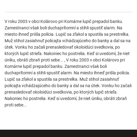
V roku 2003 v obci Kolárovo pri Komárne lupič prepadol banku.
Zamestnanci však boli duchaprítomní a stihli spustiť alarm. Na
miesto ihneď prišla polícia. Lupič sa zľakol a spustila sa prestrelka.
Muž stihol zasiahnuť policajta vchádzajúceho do banky a dal sa na
útek. Vonku ho začali prenasledovať okoloidúci svedkovia, po
ktorých lupič strieľa. Nakoniec ho postrelia. Keď si uvedomí, že niet
úniku, obráti zbraň proti sebe... , V roku 2003 v obci Kolárovo pri
Komárne lupič prepadol banku. Zamestnanci však boli
duchaprítomní a stihli spustiť alarm. Na miesto ihneď prišla polícia.
Lupič sa zľakol a spustila sa prestrelka. Muž stihol zasiahnuť
policajta vchádzajúceho do banky a dal sa na útek. Vonku ho začali
prenasledovať okoloidúci svedkovia, po ktorých lupič strieľa.
Nakoniec ho postrelia. Keď si uvedomí, že niet úniku, obráti zbraň
proti sebe...