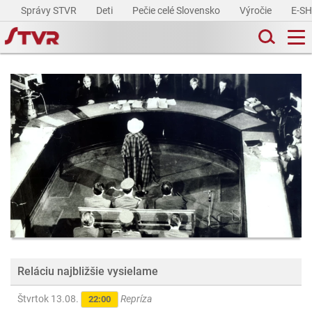
Správy STVR
Deti
Pečie celé Slovensko
Výročie
E-S
Reláciu najbližšie vysielame
Štvrtok 13.08.
Repríza
22:00