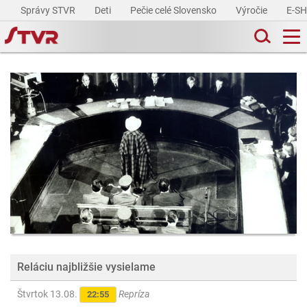
Správy STVR
Deti
Pečie celé Slovensko
Výročie
E-S
Reláciu najbližšie vysielame
Štvrtok 13.08.
Repríza
22:55