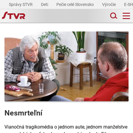
Správy STVR
Deti
Pečie celé Slovensko
Výročie
E-S
Nesmrteľní
Vianočná tragikomédia o jednom aute, jednom manželstve