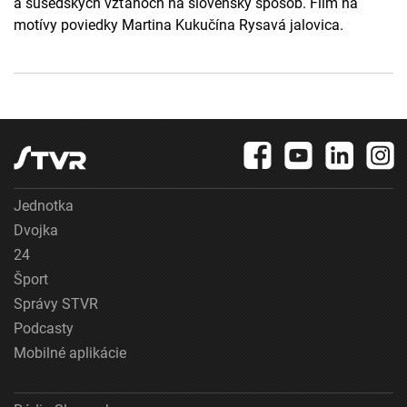
a susedských vzťahoch na slovenský spôsob. Film na
motívy poviedky Martina Kukučína Rysavá jalovica.
Jednotka
Dvojka
24
Šport
Správy STVR
Podcasty
Mobilné aplikácie