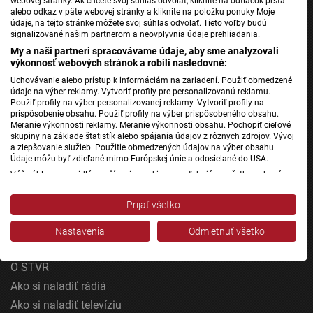
webovej stránky. Ak chcete svoj súhlas odvolať, kliknite na odtlačok prsta
Správy STVR
alebo odkaz v päte webovej stránky a kliknite na položku ponuky Moje
údaje, na tejto stránke môžete svoj súhlas odvolať. Tieto voľby budú
Podcasty
signalizované našim partnerom a neovplyvnia údaje prehliadania.
Mobilné aplikácie
My a naši partneri spracovávame údaje, aby sme analyzovali
výkonnosť webových stránok a robili nasledovné:
Uchovávanie alebo prístup k informáciám na zariadení. Použiť obmedzené
Rádio Slovensko
údaje na výber reklamy. Vytvoriť profily pre personalizovanú reklamu.
Použiť profily na výber personalizovanej reklamy. Vytvoriť profily na
Rádio Regina
prispôsobenie obsahu. Použiť profily na výber prispôsobeného obsahu.
Meranie výkonnosti reklamy. Meranie výkonnosti obsahu. Pochopiť cieľové
Rádio Devín
skupiny na základe štatistík alebo spájania údajov z rôznych zdrojov. Vývoj
Rádio_FM
a zlepšovanie služieb. Použitie obmedzených údajov na výber obsahu.
Údaje môžu byť zdieľané mimo Európskej únie a odosielané do USA.
Patria
Váš súhlas a pravidlá používania cookies sa vzťahujú na všetky webové
Rádio RSI
stránky „Rozhlasové weby“ vrátane: RSI Deutsch, Rádio Litera, Rádio Regina
Stred, Rádio Regina Západ, Rádio Patria, Rádio Devín, RTVS, Hudobné
Rádio Litera
Prijať všetko
pozdravy, Rádio Slovensko, RSI Francais, RSI English, RSI Slovensky, Rádio
Junior, RSI, Rádio Regina Východ, Rádio_FM, RSI Espanol, NEV.
Rádio Junior
Nastavenia
Odmietnuť všetko
Zobraziť zoznam partnerov (1 predajcovia IAB)
Vaše údaje používame na nasledujúce účely:
O STVR
Účely spracovania IAB:
Ako si naladiť rádiá
Uchovávanie alebo prístup k informáciám na
Ako si naladiť televíziu
zariadení