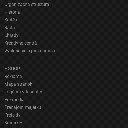
Organizačná štruktúra
Použiť obmedzené údaje na výber reklamy
História
Kariéra
Vytvoriť profily pre personalizovanú reklamu
Rada
Použiť profily na výber personalizovanej
Úhrady
reklamy
Kreatívne centrá
Vytvoriť profily na prispôsobenie obsahu
Vyhlásenie o prístupnosti
Použiť profily na výber prispôsobeného obsahu
E-SHOP
Meranie výkonnosti reklamy
Reklama
Mapa stránok
Meranie výkonnosti obsahu
Logá na stiahnutie
Pochopiť cieľové skupiny na základe štatistík
Pre médiá
alebo spájania údajov z rôznych zdrojov
Prenájom majetku
Vývoj a zlepšovanie služieb
Projekty
Kontakty
Použitie obmedzených údajov na výber obsahu