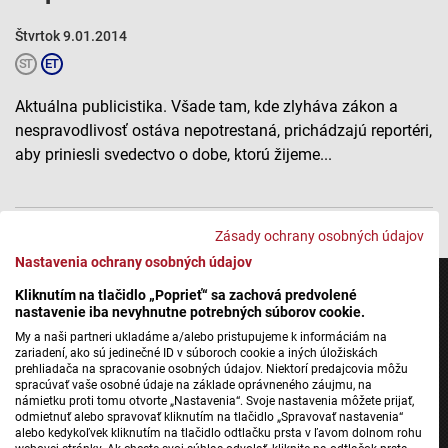
Štvrtok 9.01.2014
Aktuálna publicistika. Všade tam, kde zlyháva zákon a
nespravodlivosť ostáva nepotrestaná, prichádzajú reportéri,
aby priniesli svedectvo o dobe, ktorú žijeme...
Zásady ochrany osobných údajov
Nastavenia ochrany osobných údajov
Kliknutím na tlačidlo „Poprieť“ sa zachová predvolené
nastavenie iba nevyhnutne potrebných súborov cookie.
My a naši partneri ukladáme a/alebo pristupujeme k informáciám na
Jednotka
zariadení, ako sú jedinečné ID v súboroch cookie a iných úložiskách
prehliadača na spracovanie osobných údajov. Niektorí predajcovia môžu
Dvojka
spracúvať vaše osobné údaje na základe oprávneného záujmu, na
námietku proti tomu otvorte „Nastavenia“. Svoje nastavenia môžete prijať,
24
odmietnuť alebo spravovať kliknutím na tlačidlo „Spravovať nastavenia“
Šport
alebo kedykoľvek kliknutím na tlačidlo odtlačku prsta v ľavom dolnom rohu