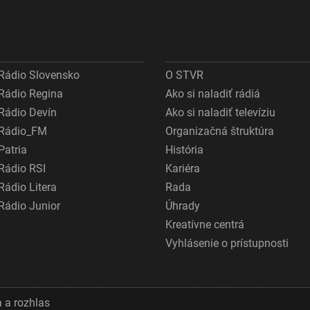
Rádio Slovensko
O STVR
Rádio Regina
Ako si naladiť rádiá
Rádio Devín
Ako si naladiť televíziu
Rádio_FM
Organizačná štruktúra
Patria
História
Rádio RSI
Kariéra
Rádio Litera
Rada
Rádio Junior
Úhrady
Kreatívne centrá
Vyhlásenie o prístupnosti
 a rozhlas