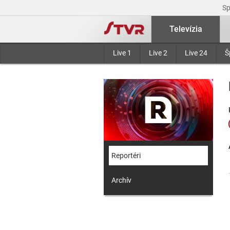
S
Televízia
Live 1
Live 2
Live 24
Š
Reportéri
Archív