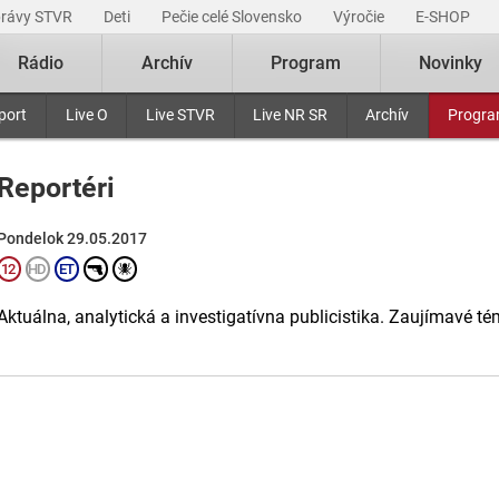
právy STVR
Deti
Pečie celé Slovensko
Výročie
E-SHOP
Rádio
Archív
Program
Novinky
port
Live O
Live STVR
Live NR SR
Archív
Progr
Reportéri
Pondelok 29.05.2017
Aktuálna, analytická a investigatívna publicistika. Zaujímavé té