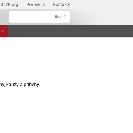
STVR.org
Pre médiá
Kontakty
Hľadať
am
my, kauzy a príbehy.