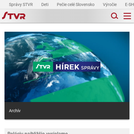
Správy STVR
Deti
Pečie celé Slovensko
Výročie
E-S
Archív
Reláciu najbližšie vysielame