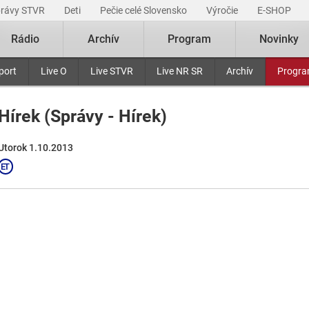
právy STVR
Deti
Pečie celé Slovensko
Výročie
E-SHOP
Rádio
Archív
Program
Novinky
port
Live O
Live STVR
Live NR SR
Archív
Progr
Hírek (Správy - Hírek)
Utorok 1.10.2013