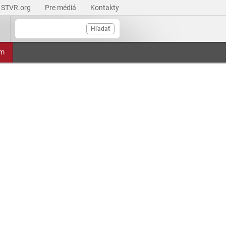
STVR.org
Pre médiá
Kontakty
Hľadať
am