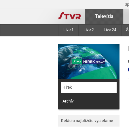
S
Televízia
Live 1
Live 2
Live 24
Š
Hírek
Archív
Reláciu najbližšie vysielame