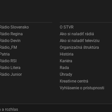
Rádio Slovensko
O STVR
Rádio Regina
Ako si naladiť rádiá
Rádio Devín
Ako si naladiť televíziu
Rádio_FM
Organizačná štruktúra
Patria
História
Rádio RSI
Kariéra
Rádio Litera
Rada
Rádio Junior
Úhrady
Kreatívne centrá
Vyhlásenie o prístupnosti
 a rozhlas