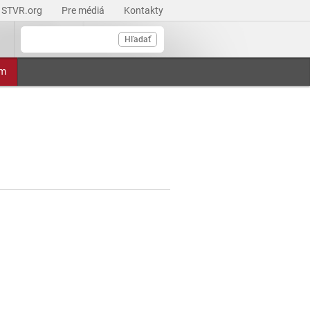
STVR.org
Pre médiá
Kontakty
Hľadať
am