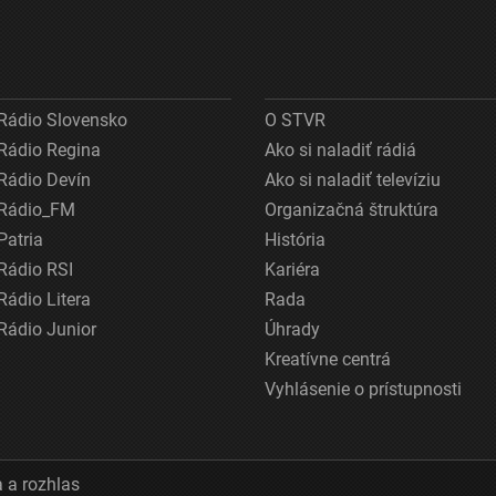
Rádio Slovensko
O STVR
Rádio Regina
Ako si naladiť rádiá
Rádio Devín
Ako si naladiť televíziu
Rádio_FM
Organizačná štruktúra
Patria
História
Rádio RSI
Kariéra
Rádio Litera
Rada
Rádio Junior
Úhrady
Kreatívne centrá
Vyhlásenie o prístupnosti
 a rozhlas