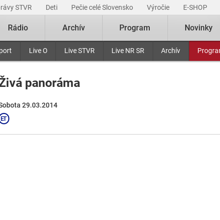
právy STVR
Deti
Pečie celé Slovensko
Výročie
E-SHOP
Rádio
Archív
Program
Novinky
port
Live O
Live STVR
Live NR SR
Archív
Progr
Živá panoráma
Sobota 29.03.2014