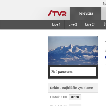
S
Televízia
Live 1
Live 2
Live 24
Š
Živá panoráma
Reláciu najbližšie vysielame
Piatok 7.08.
07:30