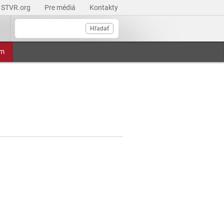
STVR.org
Pre médiá
Kontakty
Hľadať
am