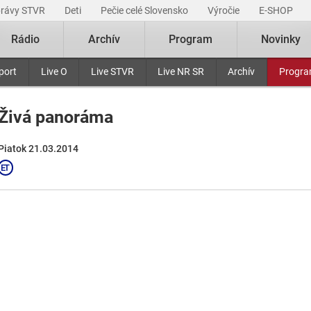
právy STVR
Deti
Pečie celé Slovensko
Výročie
E-SHOP
Rádio
Archív
Program
Novinky
port
Live O
Live STVR
Live NR SR
Archív
Progr
Živá panoráma
Piatok 21.03.2014