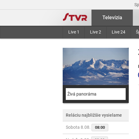
S
Televízia
Live 1
Live 2
Live 24
Š
Živá panoráma
Reláciu najbližšie vysielame
Sobota 8.08.
08:00