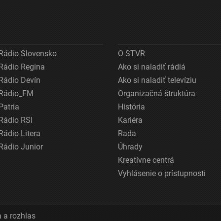
Rádio Slovensko
O STVR
Rádio Regina
Ako si naladiť rádiá
Rádio Devín
Ako si naladiť televíziu
Rádio_FM
Organizačná štruktúra
Patria
História
Rádio RSI
Kariéra
Rádio Litera
Rada
Rádio Junior
Úhrady
Kreatívne centrá
Vyhlásenie o prístupnosti
 a rozhlas