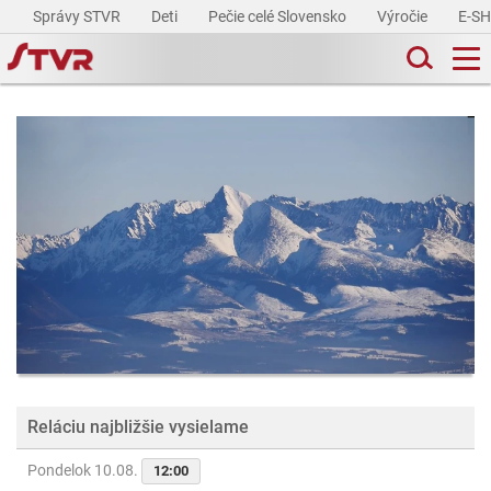
Správy STVR
Deti
Pečie celé Slovensko
Výročie
E-S
Reláciu najbližšie vysielame
Pondelok 10.08.
12:00