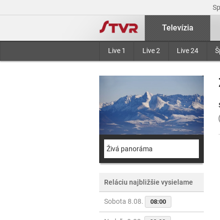
S
Televízia
Live 1
Live 2
Live 24
Š
Živá panoráma
Reláciu najbližšie vysielame
Sobota 8.08.
08:00