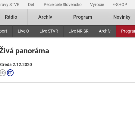
právy STVR
Deti
Pečie celé Slovensko
Výročie
E-SHOP
Rádio
Archív
Program
Novinky
port
Live O
Live STVR
Live NR SR
Archív
Progr
Živá panoráma
Streda 2.12.2020