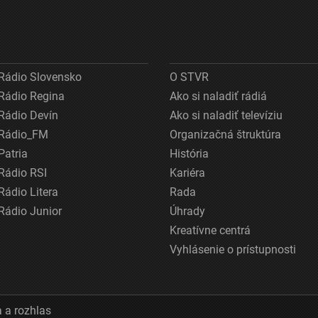
Rádio Slovensko
O STVR
Rádio Regina
Ako si naladiť rádiá
Rádio Devín
Ako si naladiť televíziu
Rádio_FM
Organizačná štruktúra
Patria
História
Rádio RSI
Kariéra
Rádio Litera
Rada
Rádio Junior
Úhrady
Kreatívne centrá
Vyhlásenie o prístupnosti
 a rozhlas