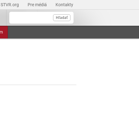
STVR.org
Pre médiá
Kontakty
Hľadať
am