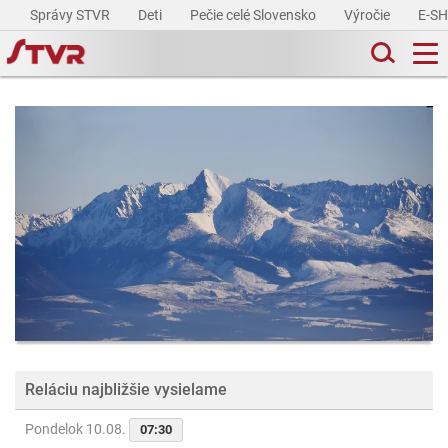
Správy STVR
Deti
Pečie celé Slovensko
Výročie
E-S
Reláciu najbližšie vysielame
Pondelok 10.08.
07:30