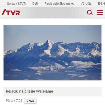
Správy STVR
Deti
Pečie celé Slovensko
Výročie
E-S
Reláciu najbližšie vysielame
Piatok 7.08.
07:29