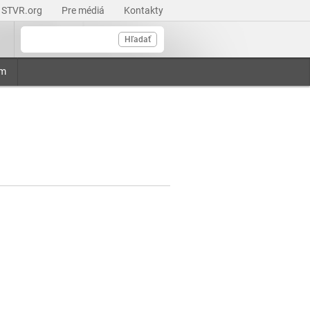
STVR.org
Pre médiá
Kontakty
Hľadať
am