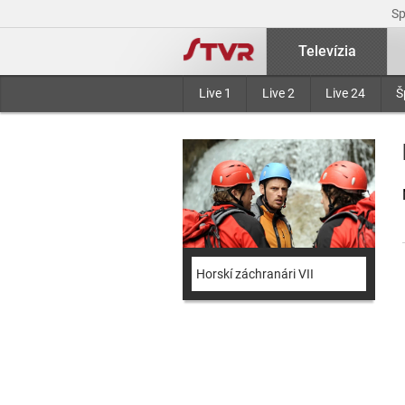
S
Televízia
Live 1
Live 2
Live 24
Š
Horskí záchranári VII