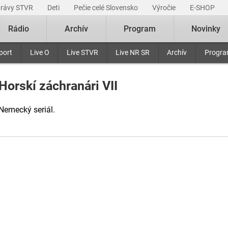
právy STVR
Deti
Pečie celé Slovensko
Výročie
E-SHOP
Rádio
Archív
Program
Novinky
port
Live O
Live STVR
Live NR SR
Archív
Progr
Horskí záchranári VII
Nemecký seriál.