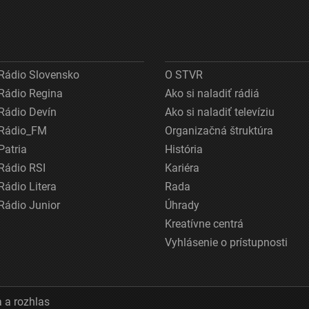
Rádio Slovensko
O STVR
Rádio Regina
Ako si naladiť rádiá
Rádio Devín
Ako si naladiť televíziu
Rádio_FM
Organizačná štruktúra
Patria
História
Rádio RSI
Kariéra
Rádio Litera
Rada
Rádio Junior
Úhrady
Kreatívne centrá
Vyhlásenie o prístupnosti
 a rozhlas