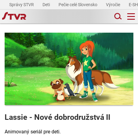
Správy STVR
Deti
Pečie celé Slovensko
Výročie
E-S
Lassie - Nové dobrodružstvá II
Animovaný seriál pre deti.