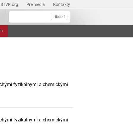
STVR.org
Pre médiá
Kontakty
Hľadať
am
uchými fyzikálnymi a chemickými
uchými fyzikálnymi a chemickými