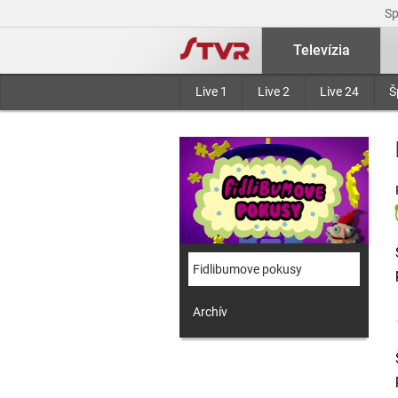
S
Televízia
Live 1
Live 2
Live 24
Š
Fidlibumove pokusy
Archív