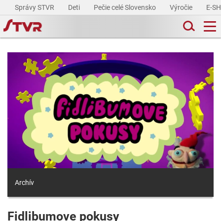
Správy STVR
Deti
Pečie celé Slovensko
Výročie
E-S
Archív
Fidlibumove pokusy