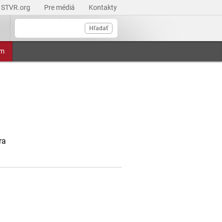
STVR.org
Pre médiá
Kontakty
Hľadať
am
ra