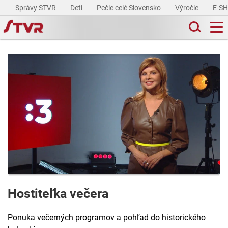
Správy STVR
Deti
Pečie celé Slovensko
Výročie
E-S
Hostiteľka večera
Ponuka večerných programov a pohľad do historického