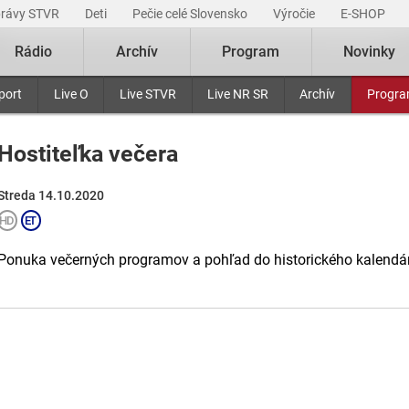
právy STVR
Deti
Pečie celé Slovensko
Výročie
E-SHOP
Rádio
Archív
Program
Novinky
port
Live O
Live STVR
Live NR SR
Archív
Progr
Hostiteľka večera
Streda 14.10.2020
Ponuka večerných programov a pohľad do historického kalendá