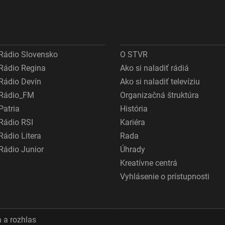
Rádio Slovensko
O STVR
Rádio Regina
Ako si naladiť rádiá
Rádio Devín
Ako si naladiť televíziu
Rádio_FM
Organizačná štruktúra
Patria
História
Rádio RSI
Kariéra
Rádio Litera
Rada
Rádio Junior
Úhrady
Kreatívne centrá
Vyhlásenie o prístupnosti
 a rozhlas