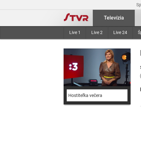
S
Televízia
Live 1
Live 2
Live 24
Š
Hostiteľka večera