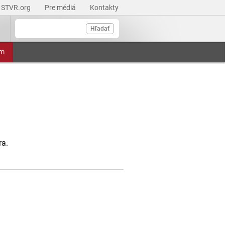
STVR.org
Pre médiá
Kontakty
Hľadať
am
ra.