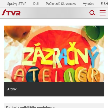
Správy STVR
Deti
Pečie celé Slovensko
Výročie
E-S
Archív
Reláciu najbližšie vysielame