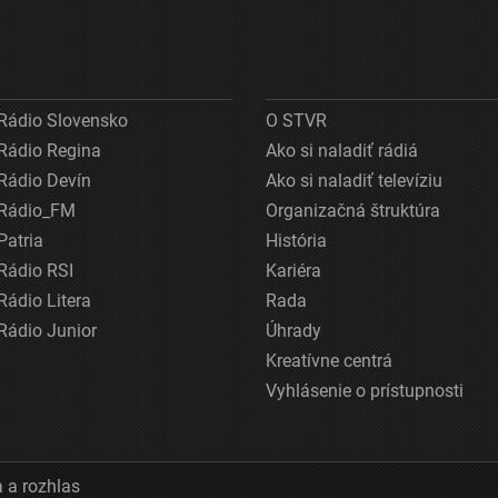
Rádio Slovensko
O STVR
Rádio Regina
Ako si naladiť rádiá
Rádio Devín
Ako si naladiť televíziu
Rádio_FM
Organizačná štruktúra
Patria
História
Rádio RSI
Kariéra
Rádio Litera
Rada
Rádio Junior
Úhrady
Kreatívne centrá
Vyhlásenie o prístupnosti
 a rozhlas