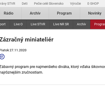
právy STVR
Deti
Pečie celé Slovensko
Výročie
E-SHOP
Rádio
Archív
Program
Novinky
port
Live O
Live STVR
Live NR SR
Archív
Progr
Zázračný miniateliér
Piatok 27.11.2020
Zábavný program pre najmenšieho diváka, ktorý vďaka šikovnosti
najrôznejším zručnostiam.