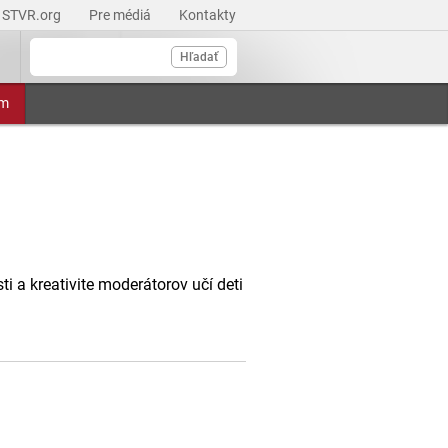
STVR.org
Pre médiá
Kontakty
Hľadať
am
 a kreativite moderátorov učí deti