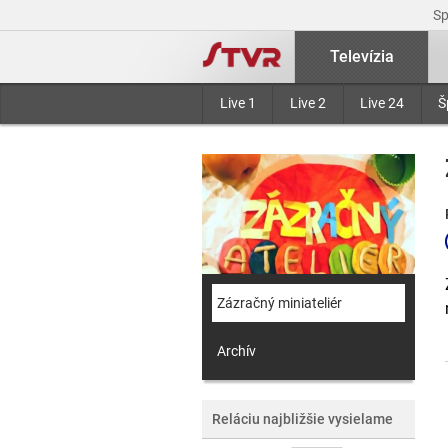
S
Televízia
Live 1
Live 2
Live 24
Š
Zázračný miniateliér
Archív
Reláciu najbližšie vysielame