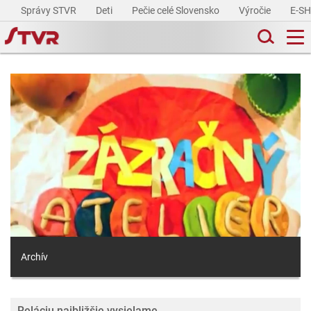
Správy STVR
Deti
Pečie celé Slovensko
Výročie
E-S
Archív
Reláciu najbližšie vysielame