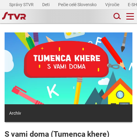
Správy STVR
Deti
Pečie celé Slovensko
Výročie
E-S
Archív
S vami doma (Tumenca khere)