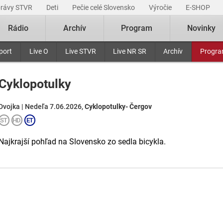
právy STVR
Deti
Pečie celé Slovensko
Výročie
E-SHOP
Rádio
Archív
Program
Novinky
port
Live O
Live STVR
Live NR SR
Archív
Progr
Cyklopotulky
Dvojka | Nedeľa 7.06.2026,
Cyklopotulky- Čergov
Najkrajší pohľad na Slovensko zo sedla bicykla.