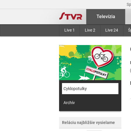
S
Televízia
Live 1
Live 2
Live 24
Š
Cyklopotulky
Archív
Reláciu najbližšie vysielame