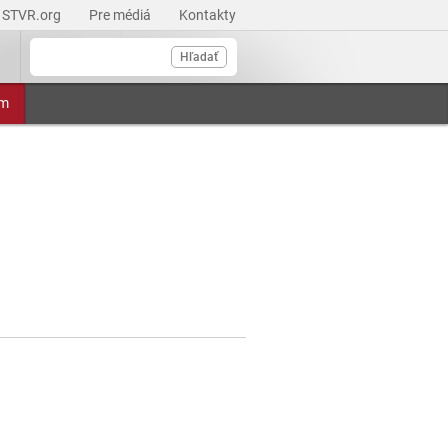
STVR.org
Pre médiá
Kontakty
Hľadať
am