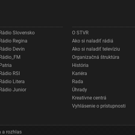
Rádio Slovensko
O STVR
Rádio Regina
Ako si naladiť rádiá
Rádio Devín
Ako si naladiť televíziu
Rádio_FM
Organizačná štruktúra
Patria
História
Rádio RSI
Kariéra
Rádio Litera
Rada
Rádio Junior
Úhrady
Kreatívne centrá
Vyhlásenie o prístupnosti
 a rozhlas