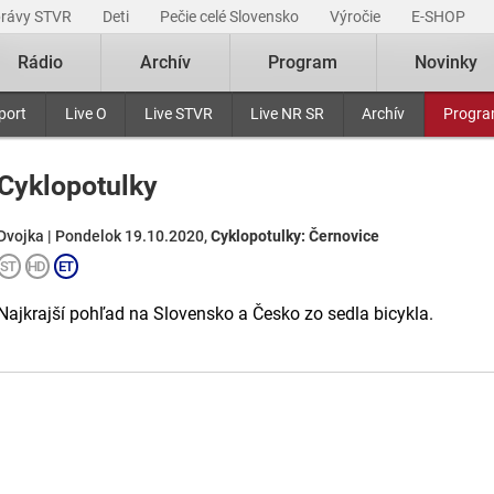
právy STVR
Deti
Pečie celé Slovensko
Výročie
E-SHOP
Rádio
Archív
Program
Novinky
port
Live O
Live STVR
Live NR SR
Archív
Progr
Cyklopotulky
Dvojka | Pondelok 19.10.2020,
Cyklopotulky: Černovice
Najkrajší pohľad na Slovensko a Česko zo sedla bicykla.