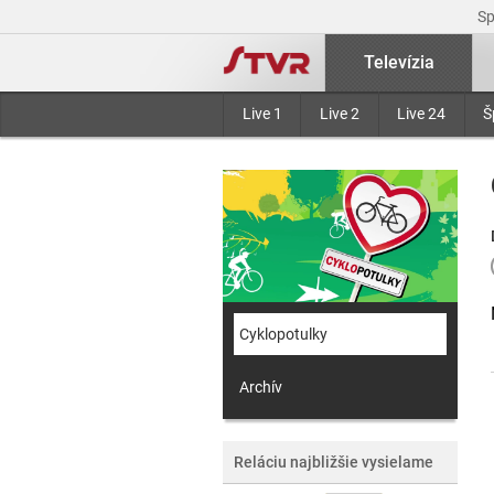
S
Televízia
Live 1
Live 2
Live 24
Š
Cyklopotulky
Archív
Reláciu najbližšie vysielame