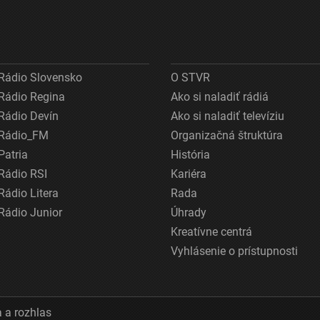
Rádio Slovensko
O STVR
Rádio Regina
Ako si naladiť rádiá
Rádio Devín
Ako si naladiť televíziu
Rádio_FM
Organizačná štruktúra
Patria
História
Rádio RSI
Kariéra
Rádio Litera
Rada
Rádio Junior
Úhrady
Kreatívne centrá
Vyhlásenie o prístupnosti
 a rozhlas