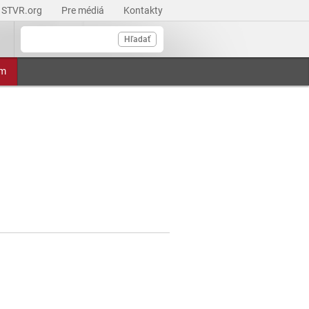
STVR.org
Pre médiá
Kontakty
Hľadať
am