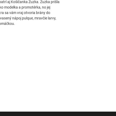
patrí aj Košičanka Zuzka. Zuzka prišla
 ako modelka a promotérka, no jej
ra sa vám vraj otvoria brány do
kvasený nápoj pulque, mravčie larvy,
 omáčkou.