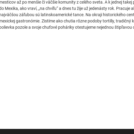
mesticov až po menšie či väčšie komunity z celého sveta. A k jednej takej 
do Mexika, ako vraví, „na chvíľu“ a dnes tu žije už jedenásty rok. Pracuje
najväčšou záľubou sú latinskoamerické tance. Na okraji historického cent
mexickej gastronómie. Zistíme ako chutia rôzne podoby tortilly, tradičný 
polievka pozole a svoje chuťové poháriky otestujeme nejednou štipľavou