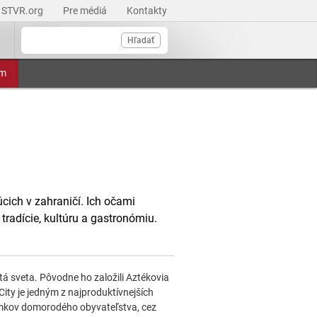
STVR.org
Pre médiá
Kontakty
Hľadať
am
ich v zahraničí. Ich očami
radície, kultúru a gastronómiu.
á sveta. Pôvodne ho založili Aztékovia
ty je jedným z najproduktívnejších
tomkov domorodého obyvateľstva, cez