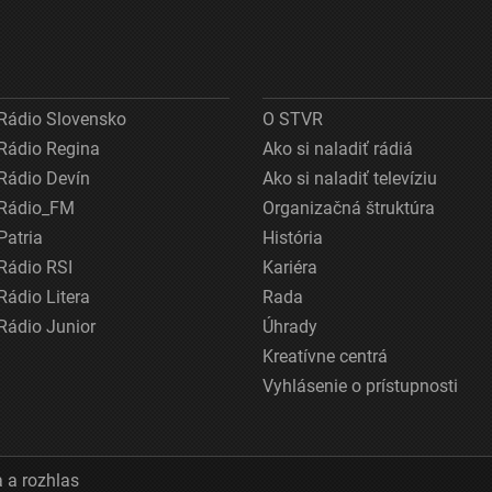
Rádio Slovensko
O STVR
Rádio Regina
Ako si naladiť rádiá
Rádio Devín
Ako si naladiť televíziu
Rádio_FM
Organizačná štruktúra
Patria
História
Rádio RSI
Kariéra
Rádio Litera
Rada
Rádio Junior
Úhrady
Kreatívne centrá
Vyhlásenie o prístupnosti
 a rozhlas