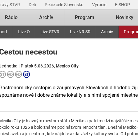
právy STVR
Deti
Pečie celé Slovensko
Výročie
E-SHOP
Rádio
Archív
Program
Novinky
port
Live O
Live STVR
Live NR SR
Archív
Progr
Cestou necestou
Jednotka | Piatok 5.06.2026,
Mexico City
Gastronomický cestopis o zaujímavých Slovákoch dlhodobo žijúc
spoznáme nové i dobre známe lokality a s nimi spojené miestne t
Mexiko City je hlavným mestom štátu Mexiko a patrí medzi najväčšie mest
okolo roku 1325 a bolo známe pod názvom Tenochtitlan. Dnešné Mexiko Ci
miest sveta a je centrom, kde nájdete azda všetky kultúry sveta. Od po