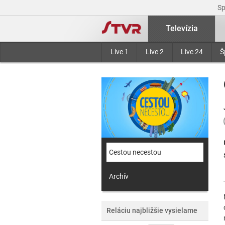
S
Televízia
Live 1
Live 2
Live 24
Š
Cestou necestou
Archív
Reláciu najbližšie vysielame