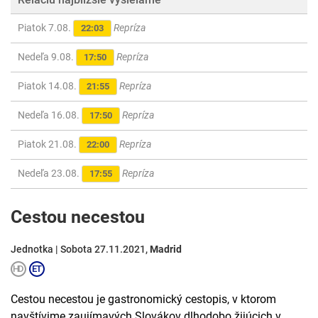
Piatok 7.08.
Repríza
22:03
Nedeľa 9.08.
Repríza
17:50
Piatok 14.08.
Repríza
21:55
Nedeľa 16.08.
Repríza
17:50
Piatok 21.08.
Repríza
22:00
Nedeľa 23.08.
Repríza
17:55
Cestou necestou
Jednotka | Sobota 27.11.2021,
Madrid
Cestou necestou je gastronomický cestopis, v ktorom
navštívime zaujímavých Slovákov dlhodobo žijúcich v