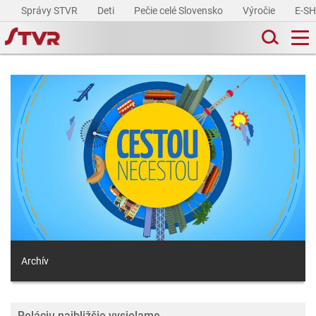
Správy STVR
Deti
Pečie celé Slovensko
Výročie
E-S
Archív
Reláciu najbližšie vysielame